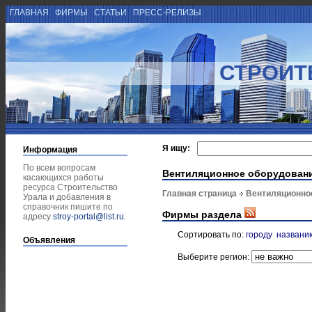
ГЛАВНАЯ
ФИРМЫ
СТАТЬИ
ПРЕСС-РЕЛИЗЫ
СТРОИТ
Я ищу:
Информация
По всем вопросам
Вентиляционное оборудован
касающихся работы
ресурса Строительство
Главная страница
Вентиляционно
Урала и добавления в
справочник пишите по
Фирмы раздела
адресу
stroy-portal@list.ru
.
Сортировать по:
городу
названи
Объявления
Выберите регион: