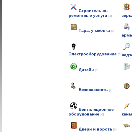
Строительно-
ремонтные услуги
зерк
[3]
Тара, упаковка
[0]
арм
Электрооборудование
над
[0]
Дизайн
[0]
Безопасность
[0]
Вентиляционное
оборудование
кана
[0]
Двери и ворота
[0]