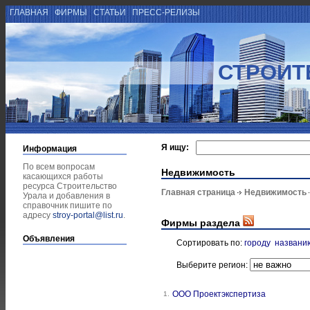
ГЛАВНАЯ
ФИРМЫ
СТАТЬИ
ПРЕСС-РЕЛИЗЫ
СТРОИТ
Я ищу:
Информация
По всем вопросам
Недвижимость
касающихся работы
ресурса Строительство
Главная страница
Недвижимость
Урала и добавления в
справочник пишите по
адресу
stroy-portal@list.ru
.
Фирмы раздела
Объявления
Сортировать по:
городу
названи
Выберите регион:
ООО Проектэкспертиза
1.