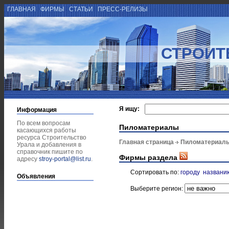
ГЛАВНАЯ
ФИРМЫ
СТАТЬИ
ПРЕСС-РЕЛИЗЫ
СТРОИТ
Я ищу:
Информация
По всем вопросам
Пиломатериалы
касающихся работы
ресурса Строительство
Главная страница
Пиломатериал
Урала и добавления в
справочник пишите по
Фирмы раздела
адресу
stroy-portal@list.ru
.
Сортировать по:
городу
названи
Объявления
Выберите регион: