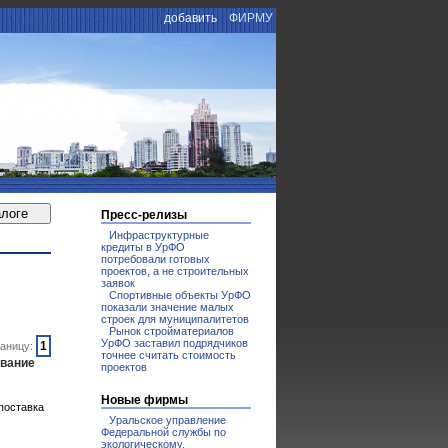
добавить
ФИРМУ
Пресс-релизы
Инфраструктурные
кредиты в УрФО
потребовали готовых
проектов, а не строительных
заявок
Спортивные объекты УрФО
показали значение малых
строек для муниципалитетов
Рынок стройматериалов
УрФО заставил подрядчиков
1
аницу:
точнее считать стоимость
ование
проектов
Новые фирмы
поставка
Уральское управление
Федеральной службы по
экологическому,