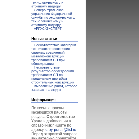
технологическому и
атомному надзору
Северо-Уральское
управление Федеральной
службы по экологическому,
технологическому и
атомному надзору
АРГУС-ЭКСПЕРТ
Новые статьи
Несоответствие категории
технического состояния
сварных соединений
металлоконструкций
требованиям СП при
обследовании
Несоответствие
результатов обследования
требованиям СП по
предельным прогибам
строительных конструкций
Выполнение работ, которое
зависает на людях
Информация
По всем вопросам
касающихся работы
ресурса
Строительство
Урала
и добавления в
справочник пишите по
адресу
stroy-portal@list.ru
.
Перед отправкой запроса
внимательно прочитайте