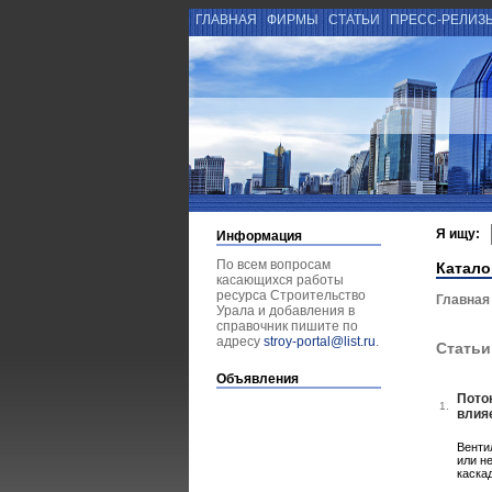
ГЛАВНАЯ
ФИРМЫ
СТАТЬИ
ПРЕСС-РЕЛИЗ
Я ищу:
Информация
По всем вопросам
Катало
касающихся работы
ресурса Строительство
Главная
Урала и добавления в
справочник пишите по
адресу
stroy-portal@list.ru
.
Статьи
Объявления
Пото
1.
влия
Венти
или н
каска