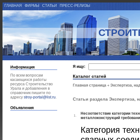
ГЛАВНАЯ
ФИРМЫ
СТАТЬИ
ПРЕСС-РЕЛИЗЫ
СТРОИТ
Я ищу:
Информация
По всем вопросам
Каталог статей
касающихся работы
ресурса Строительство
Главная страница
Экспертиза, на
Урала и добавления в
справочник пишите по
адресу
stroy-portal@list.ru
.
Статьи раздела Экспертиза, 
Объявления
Несоответствие категории тех
1.
металлоконструкций требован
Категория тех
сварных соеди