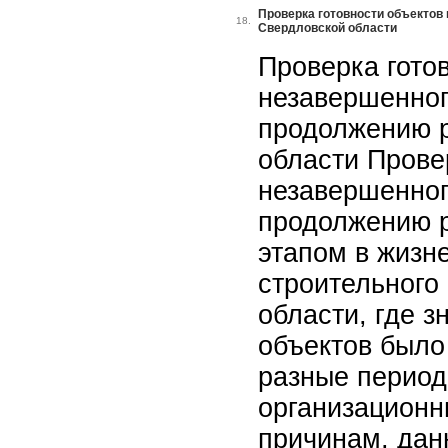
Проверка готовности объектов
18.
Свердловской области
Проверка гото
незавершенног
продолжению р
области Прове
незавершенног
продолжению р
этапом в жизн
строительного
области, где з
объектов было
разные период
организацион
причинам, дан