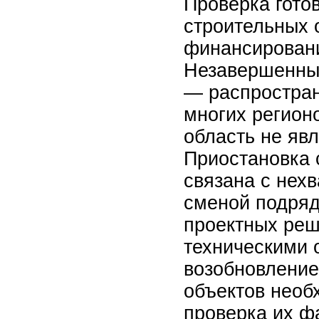
Проверка гото
строительных 
финансировани
Незавершенны
— распростра
многих регион
область не яв
Приостановка 
связана с нех
сменой подряд
проектных ре
техническими 
возобновление
объектов необ
проверка их ф