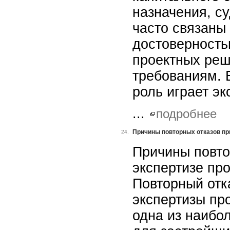
назначения, с
часто связаны 
достоверность
проектных ре
требованиям. 
роль играет эк
...
подробнее
Причины повторных отказов пр
24.
Причины повто
экспертизе пр
Повторный отк
экспертизы пр
одна из наибо