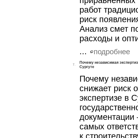
приравненных 
работ традици
риск появлени
Анализ смет п
расходы и опт
...
подробнее
Почему независимая экспертиза
7.
Сургуте
Почему незави
снижает риск о
экспертизе в 
государственн
документации 
самых ответст
к строительств