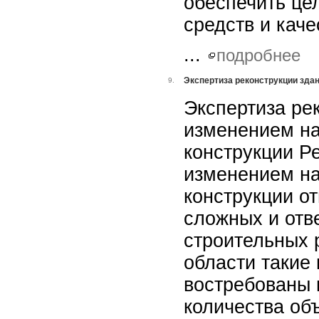
обеспечить це
средств и кач
...
подробнее
Экспертиза реконструкции здан
9.
Экспертиза ре
изменением на
конструкции Р
изменением на
конструкции о
сложных и отв
строительных 
области такие
востребованы 
количества об