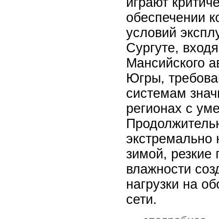
играют критич
обеспечении к
условий экспл
Сургуте, вход
Мансийского а
Югры, требова
системам знач
регионах с ум
Продолжительн
экстремально 
зимой, резкие
влажности со
нагрузки на о
сети.