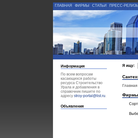
ГЛАВНАЯ
ФИРМЫ
СТАТЬИ
ПРЕСС-РЕЛИЗ
Я ищу:
Информация
По всем вопросам
Сантех
касающихся работы
ресурса Строительство
Главная
Урала и добавления в
справочник пишите по
Фирмы
адресу
stroy-portal@list.ru
.
Сорт
Объявления
Выбе