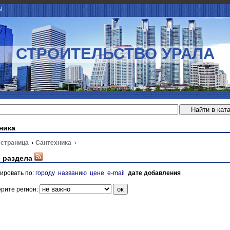
Ы
СТРОИТЕЛЬСТВО УРАЛА
ника
 страница
Сантехника
 раздела
ировать по:
городу
названию
цене
e-mail
дате добавления
рите регион: