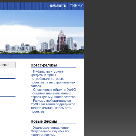
добавить
ФИРМУ
Пресс-релизы
Инфраструктурные
кредиты в УрФО
потребовали готовых
проектов, а не строительных
заявок
Спортивные объекты УрФО
показали значение малых
строек для муниципалитетов
Рынок стройматериалов
УрФО заставил подрядчиков
точнее считать стоимость
проектов
Новые фирмы
Уральское управление
Федеральной службы по
экологическому,