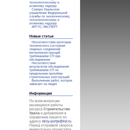
технологическому и
атомному надзору
Северо-Уральское
управление Федеральной
службы по экологическому,
технологическому и
атомному надзору
АРГУС-ЭКСПЕРТ
Новые статьи
Несоответствие категории
технического состояния
сварных соединений
металлоконструкций
требованиям СП при
обследовании
Несоответствие
результатов обследования
требованиям СП по
предельным прогибам
строительных конструкций
Выполнение работ, которое
зависает на людях
Информация
По всем вопросам
касающихся работы
ресурса
Строительство
Урала
и добавления в
справочник пишите по
адресу
stroy-portal@list.ru
.
Перед отправкой запроса
внимательно прочитайте